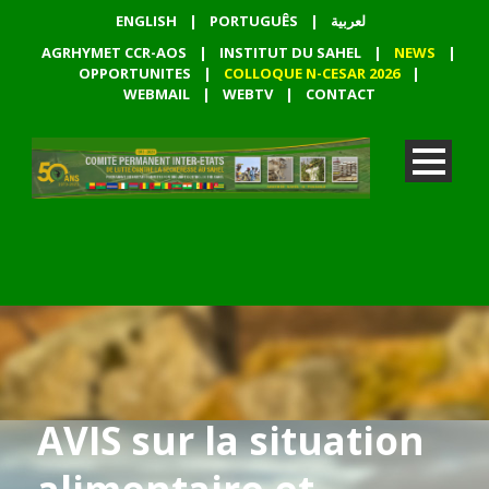
ENGLISH
|
PORTUGUÊS
|
لعربية
AGRHYMET CCR-AOS
|
INSTITUT DU SAHEL
|
NEWS
|
OPPORTUNITES
|
COLLOQUE N-CESAR 2026
|
WEBMAIL
|
WEBTV
|
CONTACT
AVIS sur la situation