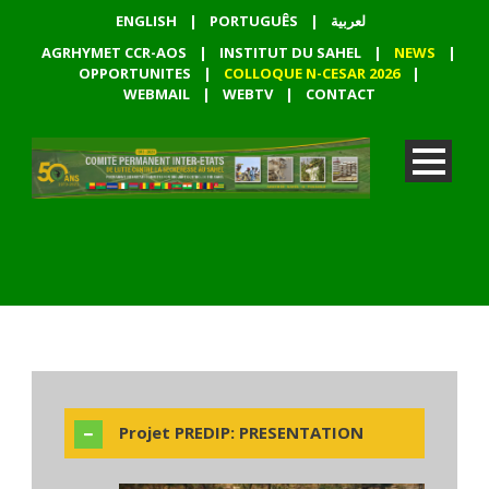
ENGLISH
|
PORTUGUÊS
|
لعربية
AGRHYMET CCR-AOS
|
INSTITUT DU SAHEL
|
NEWS
|
OPPORTUNITES
|
COLLOQUE N-CESAR 2026
|
WEBMAIL
|
WEBTV
|
CONTACT
Projet PREDIP: PRESENTATION