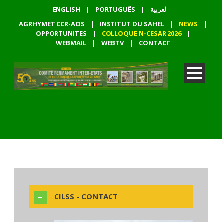
ENGLISH
|
PORTUGUÊS
|
لعربية
AGRHYMET CCR-AOS
|
INSTITUT DU SAHEL
|
NEWS
|
OPPORTUNITES
|
COLLOQUE N-CESAR 2026
|
WEBMAIL
|
WEBTV
|
CONTACT
CILSS - CONTACT