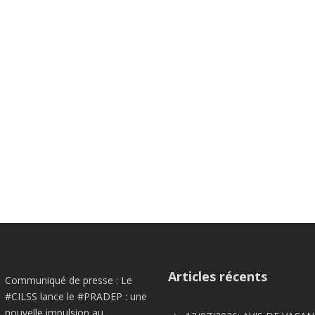
Articles récents
Communiqué de presse : Le
#CILSS lance le #PRADEP : une
nouvelle impulsion au