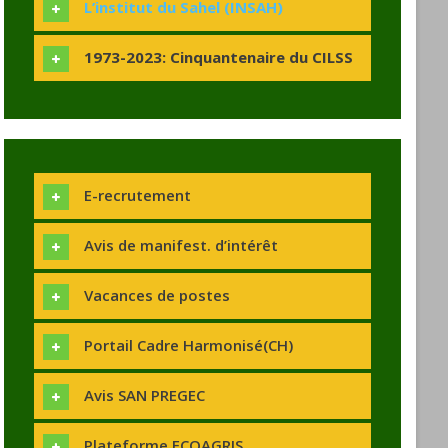
L’institut du Sahel (INSAH)
1973-2023: Cinquantenaire du CILSS
E-recrutement
Avis de manifest. d’intérêt
Vacances de postes
Portail Cadre Harmonisé(CH)
Avis SAN PREGEC
Plateforme ECOAGRIS