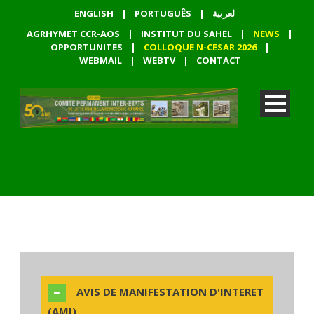
ENGLISH
|
PORTUGUÊS
|
لعربية
AGRHYMET CCR-AOS
|
INSTITUT DU SAHEL
|
NEWS
|
OPPORTUNITES
|
COLLOQUE N-CESAR 2026
|
WEBMAIL
|
WEBTV
|
CONTACT
AVIS DE MANIFESTATION D'INTERET
(AMI)