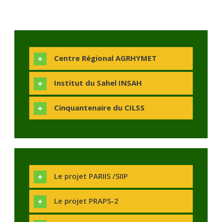
Centre Régional AGRHYMET
Institut du Sahel INSAH
Cinquantenaire du CILSS
Le projet PARIIS /SIIP
Le projet PRAPS-2