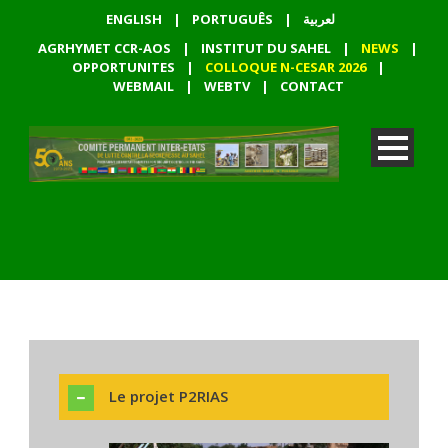
ENGLISH
|
PORTUGUÊS
|
لعربية
AGRHYMET CCR-AOS
|
INSTITUT DU SAHEL
|
NEWS
|
OPPORTUNITES
|
COLLOQUE N-CESAR 2026
|
WEBMAIL
|
WEBTV
|
CONTACT
Le projet P2RIAS