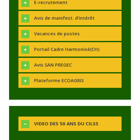
E-recrutement
Avis de manifest. d’intérêt
Vacances de postes
Portail Cadre Harmonisé(CH)
Avis SAN PREGEC
Plateforme ECOAGRIS
VIDEO DES 50 ANS DU CILSS