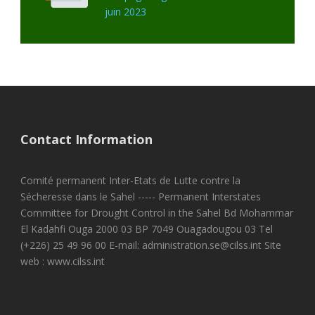
juin 2023
Contact Information
Comité permanent Inter-Etats de Lutte contre la
Sécheresse dans le Sahel ----- Permanent Interstates
Committee for Drought Control in the Sahel Bd Mohammar
El Kadahfi Ouga 2000 03 BP 7049 Ouagadougou 03 Tel
(+226) 25 49 96 00 E-mail: administration.se@cilss.int Site
web : www.cilss.int