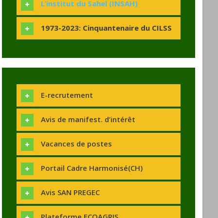
L’institut du Sahel (INSAH)
1973-2023: Cinquantenaire du CILSS
E-recrutement
Avis de manifest. d’intérêt
Vacances de postes
Portail Cadre Harmonisé(CH)
Avis SAN PREGEC
Plateforme ECOAGRIS