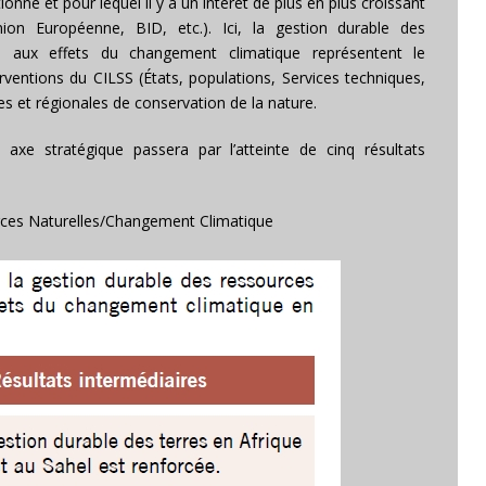
ionné et pour lequel il y a un intérêt de plus en plus croissant
on Européenne, BID, etc.). Ici, la gestion durable des
s aux effets du changement climatique représentent le
rventions du CILSS (États, populations, Services techniques,
les et régionales de conservation de la nature.
 axe stratégique passera par l’atteinte de cinq résultats
rces Naturelles/
Changement Climatique