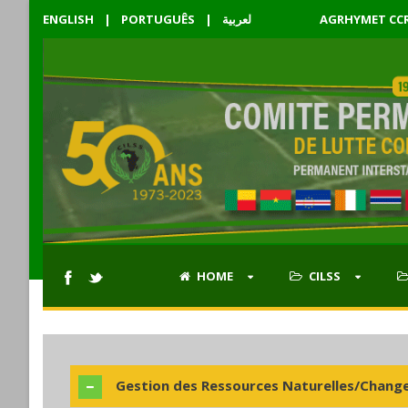
ENGLISH
|
PORTUGUÊS
|
لعربية
AGRHYMET CC
HOME
CILSS
Gestion des Ressources Naturelles/Chang