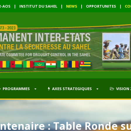
R-AOS
|
INSTITUT DU SAHEL
|
NEWS
|
OPPORTUNITES
|
CO
PROGRAMMES
AXES STRATEGIQUES
VISION 
ntenaire : Table Ronde s