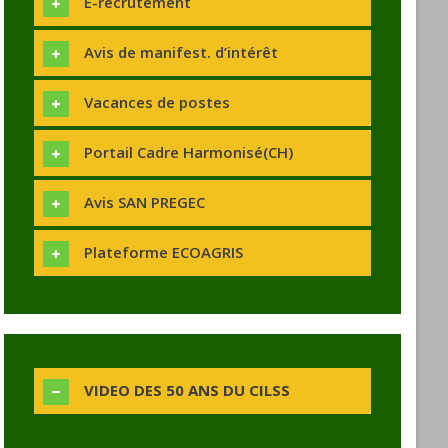
E-recrutement
Avis de manifest. d’intérêt
Vacances de postes
Portail Cadre Harmonisé(CH)
Avis SAN PREGEC
Plateforme ECOAGRIS
VIDEO DES 50 ANS DU CILSS