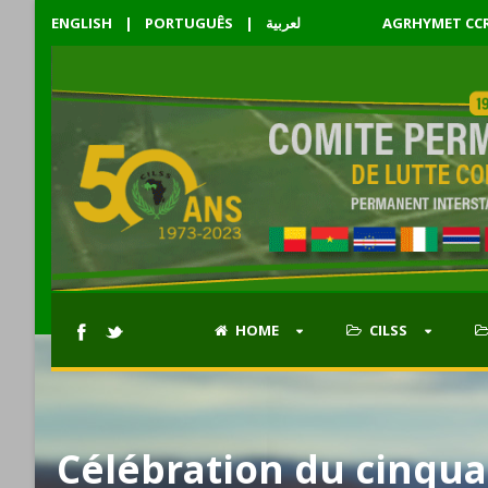
ENGLISH
|
PORTUGUÊS
|
لعربية
AGRHYMET CC
HOME
CILSS
Célébration du cinqua