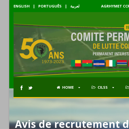
ENGLISH
|
PORTUGUÊS
|
لعربية
AGRHYMET CC
HOME
CILSS
Avis de recrutement d’