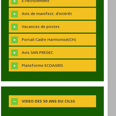
E-recrutement
Avis de manifest. d’intérêt
Vacances de postes
Portail Cadre Harmonisé(CH)
Avis SAN PREGEC
Plateforme ECOAGRIS
VIDEO DES 50 ANS DU CILSS