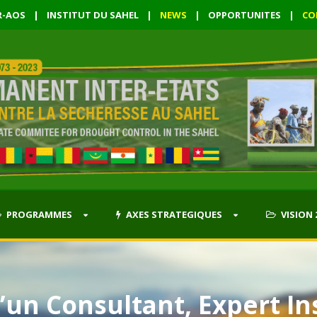
R-AOS
|
INSTITUT DU SAHEL
|
NEWS
|
OPPORTUNITES
|
CO
PROGRAMMES
AXES STRATEGIQUES
VISION 
un Consultant, Expert Ins