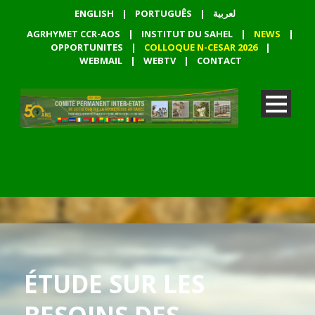
ENGLISH
|
PORTUGUÊS
|
لعربية
AGRHYMET CCR-AOS
|
INSTITUT DU SAHEL
|
NEWS
|
OPPORTUNITES
|
COLLOQUE N-CESAR 2026
|
WEBMAIL
|
WEBTV
|
CONTACT
ÉTUDE SUR LES