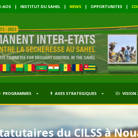
R-AOS
|
INSTITUT DU SAHEL
|
NEWS
|
OPPORTUNITES
|
CO
PROGRAMMES
AXES STRATEGIQUES
VISION 
tatutaires du CILSS à No