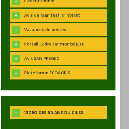
E-recrutement
Avis de manifest. d’intérêt
Vacances de postes
Portail Cadre Harmonisé(CH)
Avis SAN PREGEC
Plateforme ECOAGRIS
VIDEO DES 50 ANS DU CILSS