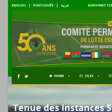
ENGLISH
|
PORTUGUÊS
|
لعربية
AGRHYMET CC
HOME
CILSS
Tenue des Instances S