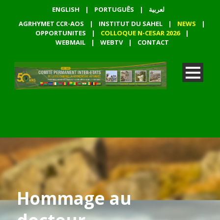
ENGLISH
|
PORTUGUÊS
|
لعربية
AGRHYMET CCR-AOS
|
INSTITUT DU SAHEL
|
NEWS
|
OPPORTUNITES
|
COLLOQUE N-CESAR 2026
|
WEBMAIL
|
WEBTV
|
CONTACT
Hommage au