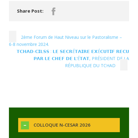
Share Post:
2ème Forum de Haut Niveau sur le Pastoralisme –
6-8 novembre 2024.
𝗧𝗖𝗛𝗔𝗗-𝗖𝗜𝗟𝗦𝗦 : 𝗟𝗘 𝗦𝗘𝗖𝗥É𝗧𝗔𝗜𝗥𝗘 𝗘𝗫É𝗖𝗨𝗧𝗜𝗙 𝗥𝗘𝗖𝗨
𝗣𝗔𝗥 𝗟𝗘 𝗖𝗛𝗘𝗙 𝗗𝗘 𝗟’É𝗧𝗔𝗧, PRÉSIDENT DE LA
RÉPUBLIQUE DU TCHAD
COLLOQUE N-CESAR 2026