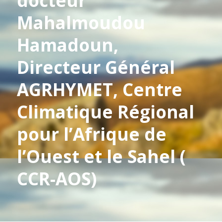
docteur
Mahalmoudou
Hamadoun,
Directeur Général
AGRHYMET, Centre
Climatique Régional
pour l’Afrique de
l’Ouest et le Sahel (
CCR-AOS)