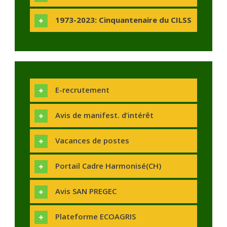
1973-2023: Cinquantenaire du CILSS
E-recrutement
Avis de manifest. d’intérêt
Vacances de postes
Portail Cadre Harmonisé(CH)
Avis SAN PREGEC
Plateforme ECOAGRIS