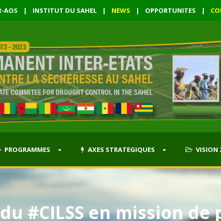
R-AOS
|
INSTITUT DU SAHEL
|
NEWS
|
OPPORTUNITES
|
CO
PROGRAMMES
AXES STRATEGIQUES
VISION 
 du #CILSS en mission de 