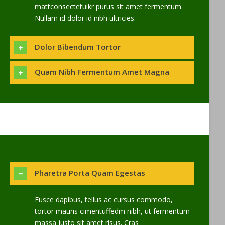
mattconsectetuikr purus sit amet fermentum.
Nullam id dolor id nibh ultricies.
Dolor Bibendum Tortor
Quam Nibh Fermentum Amet Magna
Pharetra Porta Quam Egestas
Fusce dapibus, tellus ac cursus commodo,
tortor mauris cimentuffedm nibh, ut fermentum
massa justo sit amet risus. Cras