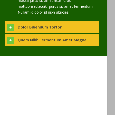
massa justo sit amet risus. Cras
mattconsectetuikr purus sit amet fermentum.
Nullam id dolor id nibh ultricies.
Dolor Bibendum Tortor
Quam Nibh Fermentum Amet Magna