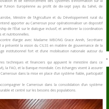
Innovation et de Renforcement des Systèmes d’Information sur la
 par l’Union Européenne au profit de dix-sept pays du Sahel, de
aïrobe, Ministre de l’Agriculture et du Développement rural du
entend apporter au Cameroun pour opérationnaliser un dispositif
ship de l’État sur le dialogue inclusif, et améliorer la coordination
 et nutritionnelles.
contre élargie avec Madame MBONG Grace Annih, Secrétaire
Il a présenté la vision du CILSS en matière de gouvernance de la
age institutionnel fort et d’une mobilisation nationale autour du
res techniques et financiers qui appuient le ministère dans ce
, la FAO, et la Banque mondiale. Ces échanges visent à assurer
e Cameroun dans la mise en place d’un système fiable, participatif
 accompagner le Cameroun dans la consolidation d’un système
durable et centré sur les besoins des populations.