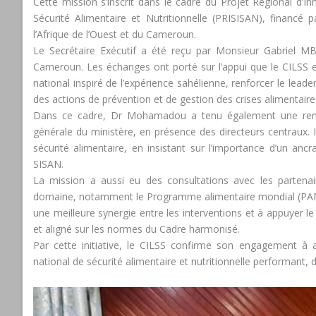
Cette mission s’inscrit dans le cadre du Projet Régional d’
Sécurité Alimentaire et Nutritionnelle (PRISISAN), financé
l’Afrique de l’Ouest et du Cameroun.
Le Secrétaire Exécutif a été reçu par Monsieur Gabriel MB
Cameroun. Les échanges ont porté sur l’appui que le CILSS 
national inspiré de l’expérience sahélienne, renforcer le leader
des actions de prévention et de gestion des crises alimentaires
Dans ce cadre, Dr Mohamadou a tenu également une ren
générale du ministère, en présence des directeurs centraux. 
sécurité alimentaire, en insistant sur l’importance d’un ancr
SISAN.
La mission a aussi eu des consultations avec les partenai
domaine, notamment le Programme alimentaire mondial (PAM)
une meilleure synergie entre les interventions et à appuyer l
et aligné sur les normes du Cadre harmonisé.
Par cette initiative, le CILSS confirme son engagement à
national de sécurité alimentaire et nutritionnelle performant, 