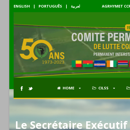
ENGLISH
|
PORTUGUÊS
|
لعربية
AGRHYMET CC
HOME
CILSS
Le Secrétaire Exécutif