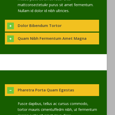
mattconsectetuikr purus sit amet fermentum.
Nullam id dolor id nibh ultricies.
Dolor Bibendum Tortor
Quam Nibh Fermentum Amet Magna
Pharetra Porta Quam Egestas
Fusce dapibus, tellus ac cursus commodo,
tortor mauris cimentuffedm nibh, ut fermentum