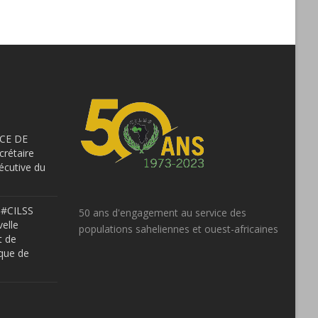
NCE DE
rétaire
xécutive du
 #CILSS
50 ans d'engagement au service des
elle
populations saheliennes et ouest-africaines
t de
ique de