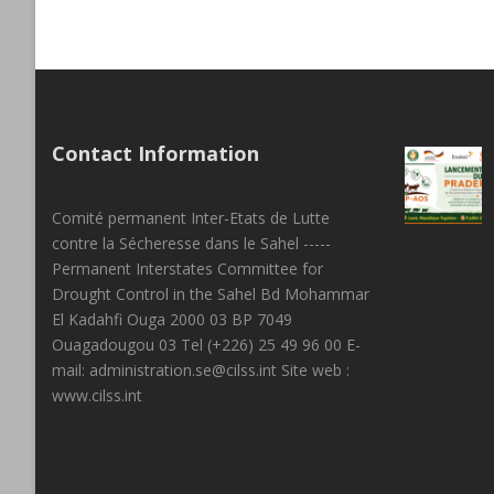
Contact Information
Comité permanent Inter-Etats de Lutte
contre la Sécheresse dans le Sahel -----
Permanent Interstates Committee for
Drought Control in the Sahel Bd Mohammar
El Kadahfi Ouga 2000 03 BP 7049
Ouagadougou 03 Tel (+226) 25 49 96 00 E-
mail: administration.se@cilss.int Site web :
www.cilss.int