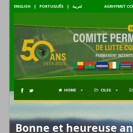
ENGLISH
|
PORTUGUÊS
|
لعربية
AGRHYMET CC
HOME
CILSS
Bonne et heureuse an