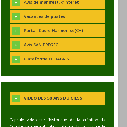
Avis de manifest. d’intérêt
Vacances de postes
Portail Cadre Harmonisé(CH)
Avis SAN PREGEC
Plateforme ECOAGRIS
VIDEO DES 50 ANS DU CILSS
Capsule vidéo sur l’historique de la création du
Comité permanent Inter-États de Lutte contre la