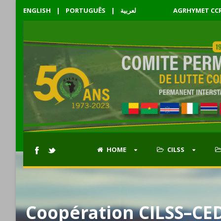
ENGLISH
|
PORTUGUÊS
|
لعربية
AGRHYMET CC
HOME
CILSS
Coopération CILSS–CED