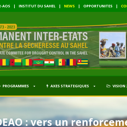
R-AOS
|
INSTITUT DU SAHEL
|
NEWS
|
OPPORTUNITES
|
CO
PROGRAMMES
AXES STRATEGIQUES
VISION 
EAO : vers un renforceme