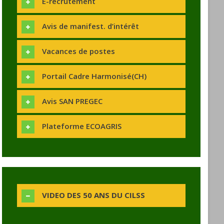
E-recrutement
Avis de manifest. d’intérêt
Vacances de postes
Portail Cadre Harmonisé(CH)
Avis SAN PREGEC
Plateforme ECOAGRIS
VIDEO DES 50 ANS DU CILSS