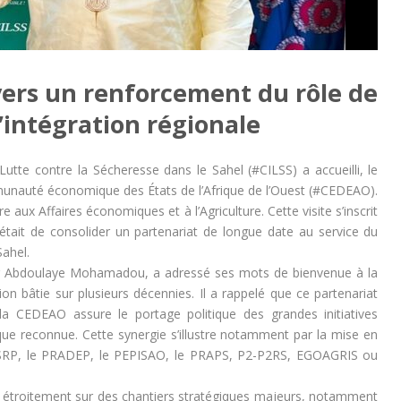
ers un renforcement du rôle de
’intégration régionale
utte contre la Sécheresse dans le Sahel (#CILSS) a accueilli, le
munauté économique des États de l’Afrique de l’Ouest (#CEDEAO).
aux Affaires économiques et à l’Agriculture. Cette visite s’inscrit
f était de consolider un partenariat de longue date au service du
Sahel.
, Dr Abdoulaye Mohamadou, a adressé ses mots de bienvenue à la
ion bâtie sur plusieurs décennies. Il a rappelé que ce partenariat
 la CEDEAO assure le portage politique des grandes initiatives
que reconnue. Cette synergie s’illustre notamment par la mise en
FSRP, le PRADEP, le PEPISAO, le PRAPS, P2-P2RS, EGOAGRIS ou
t étroitement sur des chantiers stratégiques majeurs, notamment