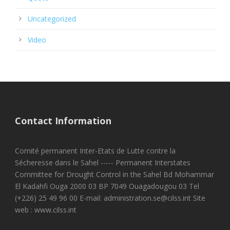
Uncategorized
Video
Contact Information
Comité permanent Inter-Etats de Lutte contre la
Sécheresse dans le Sahel ----- Permanent Interstates
Committee for Drought Control in the Sahel Bd Mohammar
El Kadahfi Ouga 2000 03 BP 7049 Ouagadougou 03 Tel
(+226) 25 49 96 00 E-mail: administration.se@cilss.int Site
web : www.cilss.int