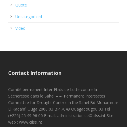
Quote
Uncategorized
Video
Contact Information
Comité permanent Inter-Etats de Lutte contre la
Sécheresse dans le Sahel ----- Permanent Interstates
Committee for Drought Control in the Sahel Bd Mohammar
El Kadahfi Ouga 2000 03 BP 7049 Ouagadougou 03 Tel
(+226) 25 49 96 00 E-mail: administration.se@cilss.int Site
web : www.cilss.int