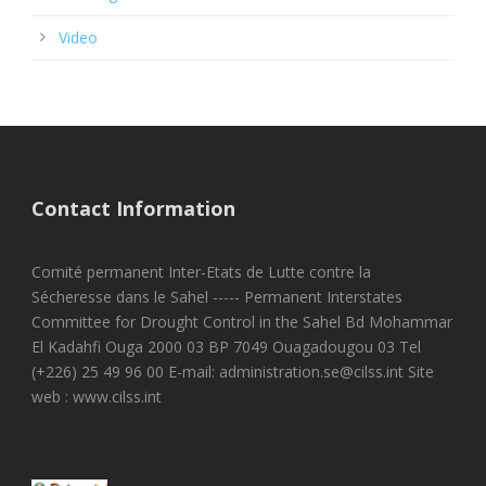
Video
Contact Information
Comité permanent Inter-Etats de Lutte contre la
Sécheresse dans le Sahel ----- Permanent Interstates
Committee for Drought Control in the Sahel Bd Mohammar
El Kadahfi Ouga 2000 03 BP 7049 Ouagadougou 03 Tel
(+226) 25 49 96 00 E-mail: administration.se@cilss.int Site
web : www.cilss.int