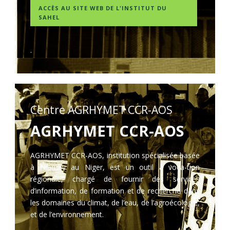
ACCÈS AU SITE WEB DE L'INSTITUT DU
SAHEL
.
Centre AGRHYMET CCR-AOS
AGRHYMET CCR-AOS
AGRHYMET CCR-AOS, institution spécialisée basée
à Niamey au Niger, est un outil à voca-tion
régionale, chargé de fournir des services
d’information, de formation et de recherche dans
les domaines du climat, de l’eau, de l’agroécologie,
et de l’environnement.