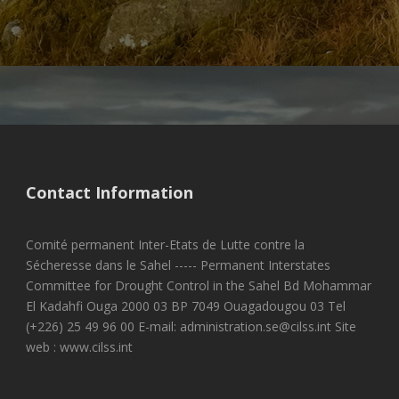
saheliennes et ouest-africaines. Lancement officiel
des activités commémoratives du cinquantenaire du
CILSS, le 28 mars 2023 à Bamako au Mali
,
CILSS
Contact Information
Comité permanent Inter-Etats de Lutte contre la
Sécheresse dans le Sahel ----- Permanent Interstates
Committee for Drought Control in the Sahel Bd Mohammar
El Kadahfi Ouga 2000 03 BP 7049 Ouagadougou 03 Tel
(+226) 25 49 96 00 E-mail: administration.se@cilss.int Site
web : www.cilss.int