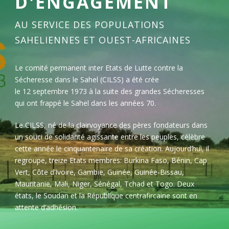
D'ENGAGEMENT
AU SERVICE DES POPULATIONS
SAHELIENNES ET OUEST-AFRICAINES
Le comité permanent inter Etats de Lutte contre la
Sécheresse dans le Sahel (CILSS) a été crée
le 12 septembre 1973 à la suite des grandes Sécheresses
qui ont frappé le Sahel dans les années 70.
Le CILSS, né de la clairvoyance des pères fondateurs dans
un souci de solidarité agissante entre les peuples, célèbre
cette année le cinquantenaire de sa création. Aujourd’hui, il
regroupe, treize Etats membres: Burkina Faso, Bénin, Cap
Vert, Côte d’Ivoire, Gambie, Guinée, Guinée-Bissau,
Mauritanie, Mali, Niger, Sénégal, Tchad et Togo. Deux
états, le Soudan et la République centrafircaine sont en
attente d’adhésion.