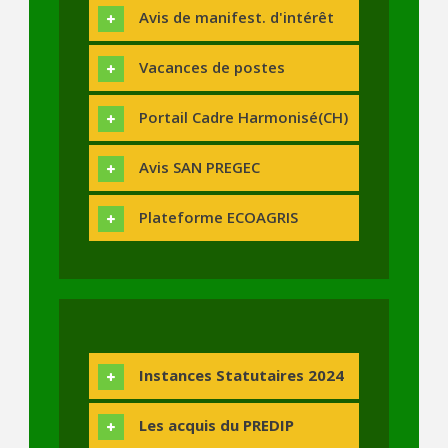
Avis de manifest. d'intérêt
Vacances de postes
Portail Cadre Harmonisé(CH)
Avis SAN PREGEC
Plateforme ECOAGRIS
Instances Statutaires 2024
Les acquis du PREDIP